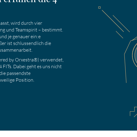
sst, wird durch vier
ung und Teamspirit – bestimmt.
nd je genauer ein:e
er ist schlussendlich die
Zusammenarbeit.
ered by Orxestra®) verwendet,
4 FITs. Dabei geht es uns nicht
 die passendste
eilige Position.