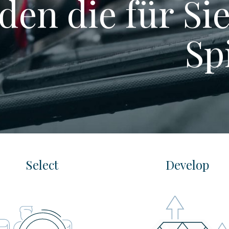
nden die für S
Sp
Select
Develop