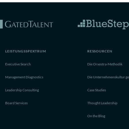
LEISTUNGSSPEKTRUM
RESSOURCEN
Executive Search
Die Orxestra-Methodik
Management Diagnostics
Die Unternehmenskultur ge
Leadership Consulting
Case Studies
Board Services
Thought Leadership
On the Blog