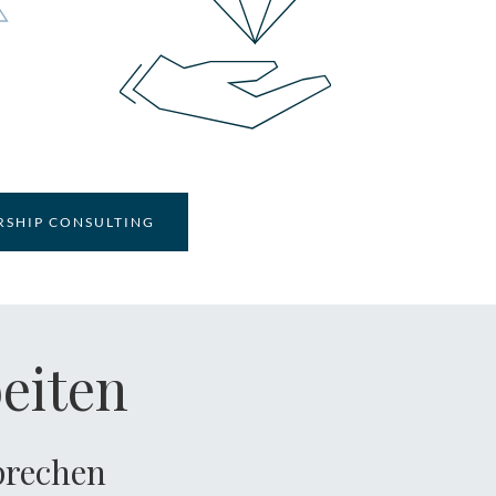
RSHIP CONSULTING
beiten
prechen